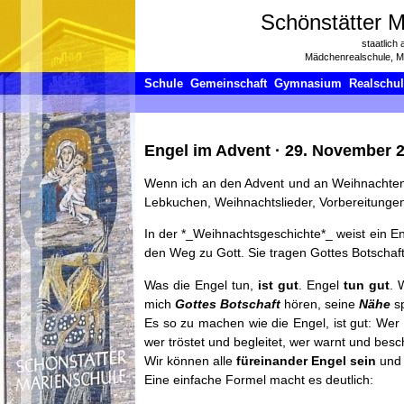
Schönstätter M
staatlich
Mädchenrealschule, 
Schule
Gemeinschaft
Gymnasium
Realschu
Engel im Advent
·
29. November 
Wenn ich an den Advent und an Weihnachten d
Lebkuchen, Weihnachtslieder, Vorbereitunge
In der *_Weihnachtsgeschichte*_ weist ein 
den Weg zu Gott. Sie tragen Gottes Botschaf
Was die Engel tun,
ist gut
. Engel
tun gut
. 
mich
Gottes Botschaft
hören, seine
Nähe
sp
Es so zu machen wie die Engel, ist gut: Wer
wer tröstet und begleitet, wer warnt und besch
Wir können alle
füreinander Engel sein
un
Eine einfache Formel macht es deutlich: