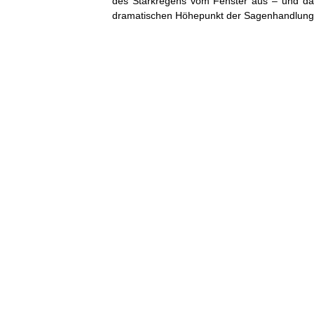
des Starkregens vom Fenster aus – und dac
dramatischen Höhepunkt der Sagenhandlung