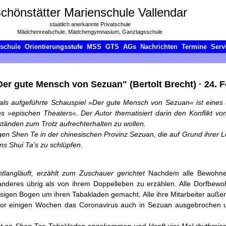
chönstätter Marienschule Vallendar
staatlich anerkannte Privatschule
Mädchenrealschule, Mädchengymnasium, Ganztagsschule
lschule
Orientierungsstufe
MSS
GTS
AGs
Nachrichten
Termine
Serv
Der gute Mensch von Sezuan" (Bertolt Brecht)
·
24. 
ls aufgeführte Schauspiel »Der gute Mensch von
Sezuan« ist eines
es
»epischen Theaters«. Der Autor thematisiert darin den Konflikt v
tänden zum Trotz aufrechterhalten zu wollen.
igen Shen Te in der chinesischen Provinz Sezuan, die
auf Grund ihrer L
ins
Shui Ta’s zu schlüpfen.
langläuft, erzählt zum Zuschauer gerichtet
Nachdem alle Bewohner
anderes übrig als von ihrem Doppelleben zu erzählen. Alle Dorfbewo
sigen Bogen um ihren Tabakladen gemacht. Alle ihre Mitarbeiter außer
 vor einigen Wochen das Coronavirus auch in Sezuan ausgebrochen u