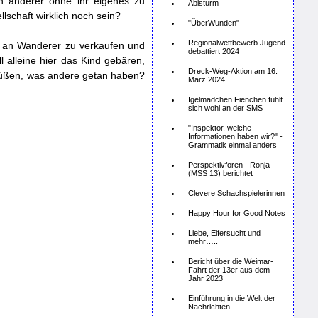
en anderer ohne ihr eigenes zu
Abisturm
lschaft wirklich noch sein?
"ÜberWunden"
Regionalwettbewerb Jugend
er an Wanderer zu verkaufen und
debattiert 2024
l alleine hier das Kind gebären,
Dreck-Weg-Aktion am 16.
 büßen, was andere getan haben?
März 2024
Igelmädchen Fienchen fühlt
sich wohl an der SMS
"Inspektor, welche
Informationen haben wir?" -
Grammatik einmal anders
Perspektivforen - Ronja
(MSS 13) berichtet
Clevere Schachspielerinnen
Happy Hour for Good Notes
Liebe, Eifersucht und
mehr…..
Bericht über die Weimar-
Fahrt der 13er aus dem
Jahr 2023
Einführung in die Welt der
Nachrichten.