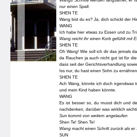
Wangs Schritte werden langsamer, er i
nur einen Spalt.
SHEN
TE
Wang bist du es? Ja, dich schickt der Hi
WANG
Ich habe hier etwas zu Essen und zu Tri
Wang reicht ihr einen Korb gefühlt mit E
SHEN
TE
Oh Wang! Wie soll ich dir das jemals 
da Rauchen ja auch nicht gut ist für 
dass seit der Gerichtsverhandlung sowie
Iss nur, du hast einen Sohn zu ernähren
SHEN
TE
Ach Wang, könnte ich doch irgendwas tu
und mein Kind haben könnte.
WANG
Es ist besser so, du musst dich und de
nachdenken, darüber was wirklich wichtig
Sun kommt von weitem angelaufen
Shen Te! Shen Te!
Wang macht einen Schritt zurück als e
SUN