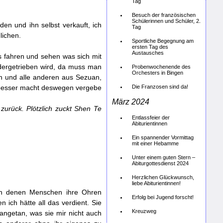
Tag
Besuch der französischen
Schülerinnen und Schüler, 2.
n und ihn selbst verkauft, ich
Tag
lichen.
Sportliche Begegnung am
ersten Tag des
Austausches
s fahren und sehen was sich mit
ndergetrieben wird, da muss man
Probenwochenende des
Orchesters in Bingen
ch und alle anderen aus Sezuan,
s besser macht deswegen vergebe
Die Franzosen sind da!
März 2024
n zurück. Plötzlich zuckt Shen Te
Entlassfeier der
Abiturientinnen
Ein spannender Vormittag
mit einer Hebamme
Unter einem guten Stern –
Abiturgottesdienst 2024
Herzlichen Glückwunsch,
liebe Abiturientinnen!
n in denen Menschen ihre Ohren
Erfolg bei Jugend forscht!
 ich hätte all das verdient. Sie
Kreuzweg
 angetan, was sie mir nicht auch