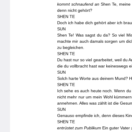
kommt schnaufend an
Shen Te, meine L
denn nicht gehört?
SHEN
TE
Doch ich habe dich gehört aber ich brau
SUN
Shen Te! Was sagst du da? So viel Mi
machte mir auch damals sorgen um dich
zu begleichen.
SHEN
TE
Du hast nur so viel gearbeitet, weil du A
die du vollbracht hast war keineswegs e
SUN
Solch harte Worte aus deinem Mund? H
SHEN
TE
Ich sehe es auch heute noch. Wenn du e
nicht mehr nur um mein Wohl kümmern 
annehmen. Alles was zählt ist die Gesu
SUN
Genauso empfinde ich, denn dieses Kind 
SHEN
TE
entrüstet zum Publikum
Ein guter Vater 