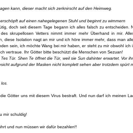
agen kann, dieser macht sich zerknirscht auf den
Heimweg.
h erschöpft auf einen nahegelegenen Stuhl und beginnt zu
wimmern
tmütig, doch seit diesem Tage begann ich alles falsch zu entscheiden
 des skrupellosen Vetters nimmt immer mehr Überhand in mir. Alles
 diese Isolation nagt an mir und ich höre immer mehr, dass man alle
en sein, ich möchte Wang bei mir haben, er steht zu mir obwohl ich i
ch vertraue. Ihr Götter bitte beschützt die Menschen von Sezuan!
es Tür. Shen Te öffnet die Tür, weil sie Sun dahinter
erwartet. Vor i
sicht
aufgrund der Masken nicht komplett sehen aber trotzdem spürt 
 los.
ie Götter uns mit diesem Virus bestraft. Und nun darf ich meinen L
u mir schuldig!
hrt und nun müssen wir dafür bezahlen!!