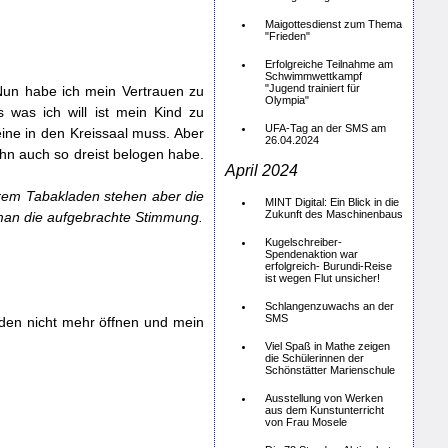
Maigottesdienst zum Thema
"Frieden"
Erfolgreiche Teilnahme am
Schwimmwettkampf
"Jugend trainiert für
. Nun habe ich mein Vertrauen zu
Olympia"
 was ich will ist mein Kind zu
UFA-Tag an der SMS am
ine in den Kreissaal muss. Aber
26.04.2024
hn auch so dreist belogen habe.
April 2024
hrem Tabakladen stehen aber die
MINT Digital: Ein Blick in die
Zukunft des Maschinenbaus
man die aufgebrachte
Stimmung.
Kugelschreiber-
Spendenaktion war
erfolgreich- Burundi-Reise
ist wegen Flut unsicher!
Schlangenzuwachs an der
SMS
aden nicht mehr öffnen und mein
Viel Spaß in Mathe zeigen
die Schülerinnen der
Schönstätter Marienschule
Ausstellung von Werken
aus dem Kunstunterricht
von Frau Mosele