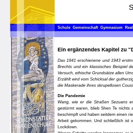
S
Schule
Gemeinschaft
Gymnasium
Rea
Ein ergänzendes Kapitel zu "
Das 1941 erschienene und 1943 erstma
Brechts und ein klassisches Beispiel d
Versuch, ethische Grundsätze allen Ums
Erzählt wird vom Schicksal der gutherz
die Maskerade ihres skrupellosen Cous
Die Pandemie
Wang, wie er die Straßen Sezuans ent
gestürmt waren, blieb Shen Te nichts 
beschimpft und haben seitdem einen rie
Arbeit gekommen. Und schließlich ist
Lockdown.