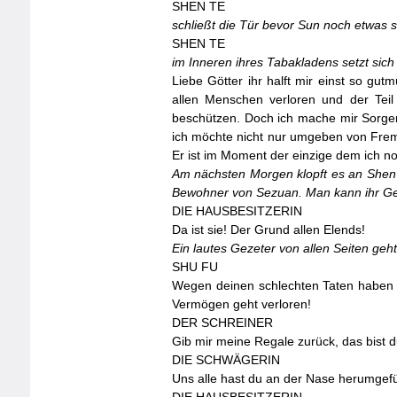
SHEN
TE
schließt die Tür bevor Sun noch etwas s
SHEN
TE
im Inneren ihres Tabakladens setzt sic
Liebe Götter ihr halft mir einst so gu
allen Menschen verloren und der Teil
beschützen. Doch ich mache mir Sorgen,
ich möchte nicht nur umgeben von Fremd
Er ist im Moment der einzige dem ich no
Am nächsten Morgen klopft es an Shen T
Bewohner von Sezuan. Man kann ihr Ge
DIE
HAUSBESITZERIN
Da ist sie! Der Grund allen Elends!
Ein lautes Gezeter von allen Seiten geht
SHU
FU
Wegen deinen schlechten Taten haben d
Vermögen geht verloren!
DER
SCHREINER
Gib mir meine Regale zurück, das bist d
DIE
SCHWÄGERIN
Uns alle hast du an der Nase herumgefü