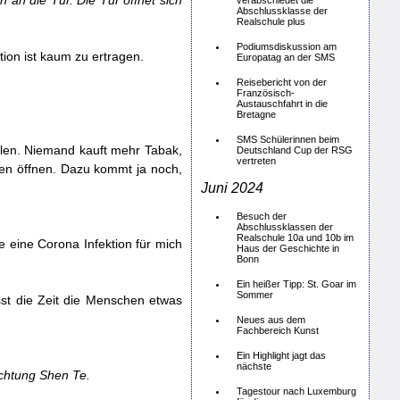
h an die Tür. Die Tür öffnet sich
verabschiedet die
Abschlussklasse der
Realschule plus
Podiumsdiskussion am
tion ist kaum zu ertragen.
Europatag an der SMS
Reisebericht von der
Französisch-
Austauschfahrt in die
Bretagne
SMS Schülerinnen beim
hlen. Niemand kauft mehr Tabak,
Deutschland Cup der RSG
vertreten
len öffnen. Dazu kommt ja noch,
Juni 2024
Besuch der
Abschlussklassen der
Realschule 10a und 10b im
 eine Corona Infektion für mich
Haus der Geschichte in
Bonn
Ein heißer Tipp: St. Goar im
Sommer
ässt die Zeit die Menschen etwas
Neues aus dem
Fachbereich Kunst
Ein Highlight jagt das
nächste
ichtung Shen Te.
Tagestour nach Luxemburg