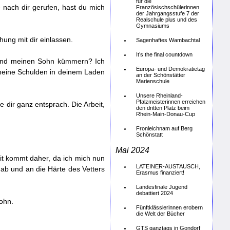
für die
 nach dir gerufen, hast du mich
Französischschülerinnen
der Jahrgangsstufe 7 der
Realschule plus und des
Gymnasiums
hung mit dir einlassen.
Sagenhaftes Wambachtal
It’s the final countdown
h und meinen Sohn kümmern? Ich
Europa- und Demokratietag
 meine Schulden in deinem Laden
an der Schönstätter
Marienschule
Unsere Rheinland-
Pfalzmeisterinnen erreichen
ie dir ganz entsprach. Die Arbeit,
den dritten Platz beim
Rhein-Main-Donau-Cup
Fronleichnam auf Berg
Schönstatt
Mai 2024
eit kommt daher, da ich mich nun
LATEINER-AUSTAUSCH,
b und an die Härte des Vetters
Erasmus finanziert!
Landesfinale Jugend
debattiert 2024
Sohn.
Fünftklässlerinnen erobern
die Welt der Bücher
GTS ganztags in Gondorf