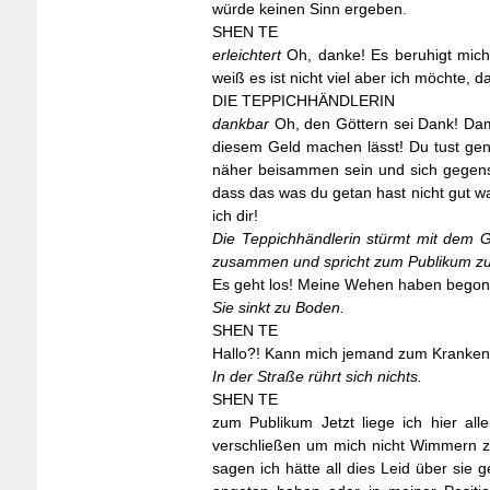
würde keinen Sinn ergeben.
SHEN
TE
erleichtert
Oh, danke! Es beruhigt mich
weiß es ist nicht viel aber ich möchte
DIE
TEPPICHHÄNDLERIN
dankbar
Oh, den Göttern sei Dank! Dami
diesem Geld machen lässt! Du tust gen
näher beisammen sein und sich gegensei
dass das was du getan hast nicht gut w
ich dir!
Die Teppichhändlerin stürmt mit dem G
zusammen und spricht zum Publikum z
Es geht los! Meine Wehen haben begon
Sie sinkt zu Boden.
SHEN
TE
Hallo?! Kann mich jemand zum Krankenh
In der Straße rührt sich nichts.
SHEN
TE
zum Publikum Jetzt liege ich hier al
verschließen um mich nicht Wimmern zu 
sagen ich hätte all dies Leid über sie