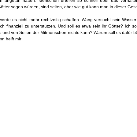
n angetan hätten. Menschen urteilen so schnell über das Verhalt
Götter sagen würden, sind selten, aber wie gut kann man in dieser Gesel
h werde es nicht mehr rechtzeitig schaffen. Wang versucht sein Wass
finanziell zu unterstützen. Und soll es etwa sein ihr Götter? Ich sol
its und von Seiten der Mitmenschen nichts kann? Warum soll es dafür
n helft mir!