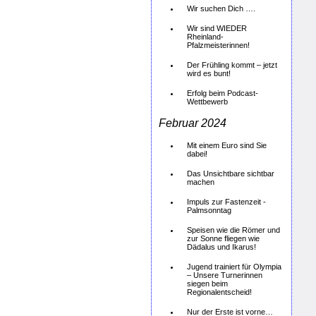
Wir suchen Dich ….
Wir sind WIEDER
Rheinland-
Pfalzmeisterinnen!
Der Frühling kommt – jetzt
wird es bunt!
Erfolg beim Podcast-
Wettbewerb
Februar 2024
Mit einem Euro sind Sie
dabei!
Das Unsichtbare sichtbar
machen
Impuls zur Fastenzeit -
Palmsonntag
Speisen wie die Römer und
zur Sonne fliegen wie
Dädalus und Ikarus!
Jugend trainiert für Olympia
– Unsere Turnerinnen
siegen beim
Regionalentscheid!
Nur der Erste ist vorne…