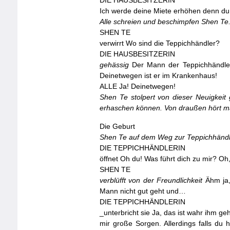
DIE
HAUSBESITZERIN
Ich werde deine Miete erhöhen denn du s
Alle schreien und beschimpfen Shen Te. 
SHEN
TE
verwirrt Wo sind die Teppichhändler?
DIE
HAUSBESITZERIN
gehässig
Der Mann der Teppichhändlerin
Deinetwegen ist er im Krankenhaus!
ALLE
Ja! Deinetwegen!
Shen Te stolpert von dieser Neuigkeit
erhaschen können. Von draußen hört m
Die Geburt
Shen Te auf dem Weg zur Teppichhändl
DIE
TEPPICHHÄNDLERIN
öffnet Oh du! Was führt dich zu mir? Oh,
SHEN
TE
verblüfft von der Freundlichkeit
Ähm ja,
Mann nicht gut geht und…
DIE
TEPPICHHÄNDLERIN
_unterbricht sie Ja, das ist wahr ihm g
mir große Sorgen. Allerdings falls du 