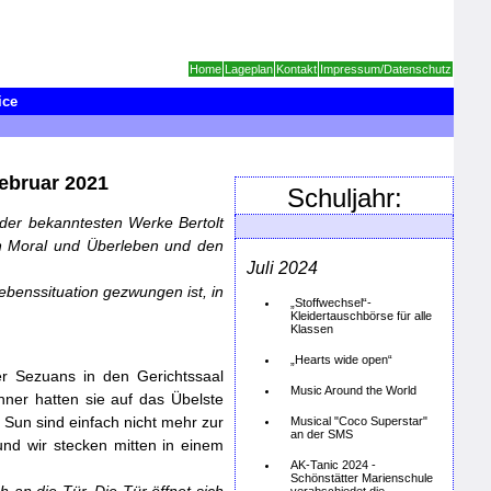
Home
Lageplan
Kontakt
Impressum/Datenschutz
ice
Februar 2021
Schuljahr:
 der bekanntesten Werke Bertolt
on Moral und Überleben und
den
Juli 2024
ebenssituation gezwungen ist, in
„Stoffwechsel“-
Kleidertauschbörse für alle
Klassen
„Hearts wide open“
 Sezuans in den Gerichtssaal
Music Around the World
hner hatten sie auf das Übelste
 Sun sind einfach nicht mehr zur
Musical "Coco Superstar"
an der SMS
nd wir stecken mitten in einem
AK-Tanic 2024 -
Schönstätter Marienschule