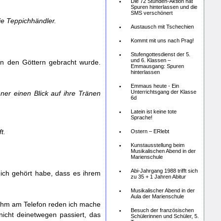
Die 72 Stunden-Aktion hat
Spuren hinterlassen und die
SMS verschönert
e Teppichhändler.
Austausch mit Tschechien
Kommt mit uns nach Prag!
Stufengottesdienst der 5.
und 6. Klassen –
von den Göttern gebracht wurde.
Emmausgang: Spuren
hinterlassen
Emmaus heute - Ein
Unterrichtsgang der Klasse
ner einen Blick auf ihre Tränen
6d
Latein ist keine tote
Sprache!
t.
Ostern – ERlebt
Kunstausstellung beim
Musikalischen Abend in der
Marienschule
Abi-Jahrgang 1988 trifft sich
 ich gehört habe, dass es ihrem
zu 35 + 1 Jahren Abitur
Musikalischer Abend in der
Aula der Marienschule
t ihm am Telefon reden ich mache
Besuch der französischen
 nicht deinetwegen passiert, das
Schülerinnen und Schüler, 5.