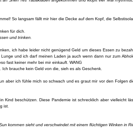
st an Shen Tes Tabakladen angekommen und klopft vier
Mal rhythmisc
mmel! So langsam fällt mir hier die Decke auf dem Kopf, die Selbstisola
nken für dich.
ssen und trinken.
danken, ich habe leider nicht genügend Geld um dieses Essen zu beza
die Lunge und ich darf meinen Laden ja auch wenn dann nur zum Abho
so fast keiner mehr bei mir einkauft.
WANG
. Ich brauche kein Geld von die, sieh es als Geschenk.
n aber ich fühle mich so schwach und es graut mir vor den Folgen die
in Kind beschützen. Diese Pandemie ist schrecklich aber vielleicht l
 ist.
r Sun kommen sieht und verschwindet mit einem
flüchtigen Winken in R