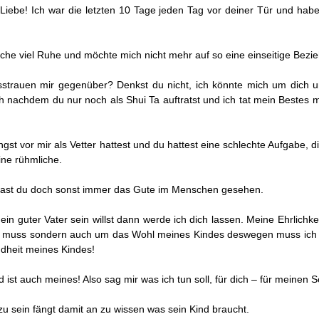
iebe! Ich war die letzten 10 Tage jeden Tag vor deiner Tür und habe
che viel Ruhe und möchte mich nicht mehr auf so eine einseitige Bezie
sstrauen mir gegenüber? Denkst du nicht, ich könnte mich um dic
 nachdem du nur noch als Shui Ta auftratst und ich tat mein Bestes
ngst vor mir als Vetter hattest und du hattest eine schlechte Aufgabe, d
ine rühmliche.
ast du doch sonst immer das Gute im Menschen gesehen.
in guter Vater sein willst dann werde ich dich lassen. Meine Ehrlichk
muss sondern auch um das Wohl meines Kindes deswegen muss ich a
ndheit meines Kindes!
ist auch meines! Also sag mir was ich tun soll, für dich – für meinen 
zu sein fängt damit an zu wissen was sein Kind braucht.