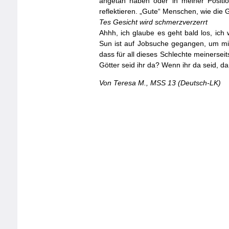
angetan haben oder in meiner Positio
reflektieren. „Gute“ Menschen, wie die 
Tes Gesicht wird schmerzverzerrt
Ahhh, ich glaube es geht bald los, ic
Sun ist auf Jobsuche gegangen, um mich 
dass für all dieses Schlechte meinerse
Götter seid ihr da? Wenn ihr da seid, dan
Von Teresa M.,
MSS
13 (Deutsch-LK)