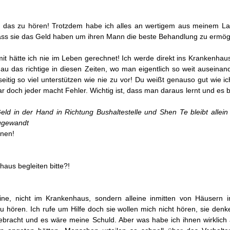
 das zu hören! Trotzdem habe ich alles an wertigem aus meinem Lade
, dass sie das Geld haben um ihren Mann die beste Behandlung zu ermög
t hätte ich nie im Leben gerechnet! Ich werde direkt ins Krankenhau
au das richtige in diesen Zeiten, wo man eigentlich so weit auseina
tig so viel unterstützen wie nie zu vor! Du weißt genauso gut wie i
ar doch jeder macht Fehler. Wichtig ist, dass man daraus lernt und e
eld in der Hand in Richtung Bushaltestelle und Shen Te
bleibt allei
ugewandt
nen!
aus begleiten bitte?!
leine, nicht im Krankenhaus, sondern alleine inmitten von Häuser
hören. Ich rufe um Hilfe doch sie wollen mich nicht hören, sie denken
 gebracht und es wäre meine Schuld. Aber was habe ich ihnen wirklich