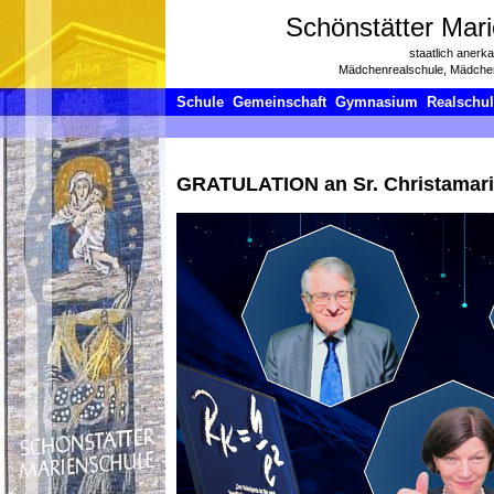
Schönstätter Mari
staatlich anerk
Mädchenrealschule, Mädch
Schule
Gemeinschaft
Gymnasium
Realschu
GRATULATION an Sr. Christamar