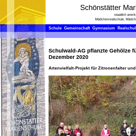
Schönstätter Mar
staatlich aner
Mädchenrealschule, Mädc
Schule
Gemeinschaft
Gymnasium
Realschu
Schulwald-AG pflanzte Gehölze fü
Dezember 2020
Artenvielfalt-Projekt für Zitronenfalter und